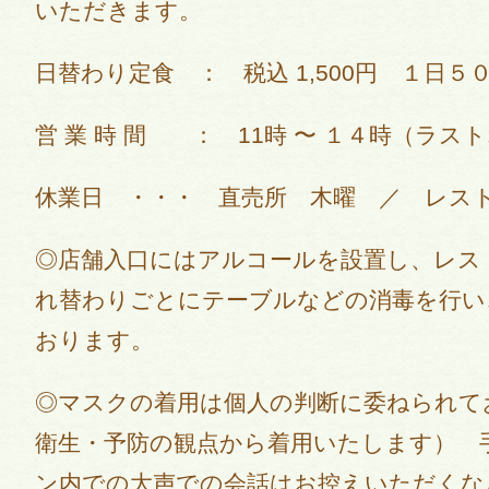
いただきます。
日替わり定食 ： 税込 1,500円 １日５
営 業 時 間 ： 11時 〜 １４時（ラ
休業日 ・・・ 直売所 木曜 ／ レス
◎店舗入口にはアルコールを設置し、レス
れ替わりごとにテーブルなどの消毒を行い
おります。
◎マスクの着用は個人の判断に委ねられて
衛生・予防の観点から着用いたします） 
ン内での大声での会話はお控えいただくな