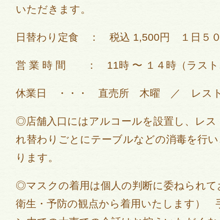
いただきます。
日替わり定食 ： 税込 1,500円 １日５
営 業 時 間 ： 11時 〜 １４時（ラ
休業日 ・・・ 直売所 木曜 ／ レス
◎店舗入口にはアルコールを設置し、レス
れ替わりごとにテーブルなどの消毒を行い
ります。
◎マスクの着用は個人の判断に委ねられて
衛生・予防の観点から着用いたします） 