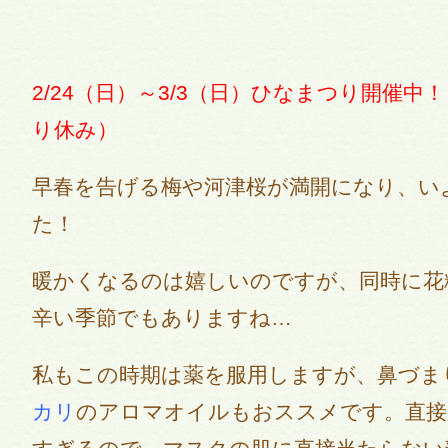
2/24（日）～3/3（日）ひなまつり開催中！
り休み）
早春を告げる梅や河津桜が満開になり、い
た！
暖かくなるのは嬉しいのですが、同時に花
辛い季節でもありますね…
私もこの時期は薬を服用しますが、鼻づま
カリ
のアロマオイルもおススメです。直接