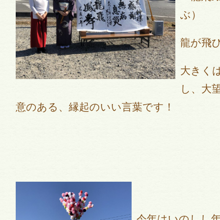
ぶ）
龍が飛
大きく
し、大
意のある、縁起のいい言葉です！
今年はいのしし