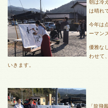
朝は冷
は晴れ
今年は
ーマン
優雅な
わせて
いきます。
「龍飛