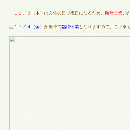
１１／３（木）
は文化の日で祝日になるため、
臨時営業
い
翌
１１／４（金）
が振替で
臨時休業
となりますので、ご了承